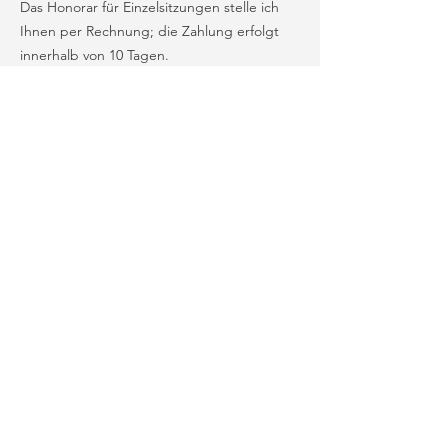
Das Honorar für Einzelsitzungen stelle ich
Ihnen per Rechnung; die Zahlung erfolgt
innerhalb von 10 Tagen.
Bei Stundenpaketen bitte ich um
Überweisung bis spätestens 24 Stunden
vor dem ersten Termin – so ist alles
organisiert und Sie haben den Kopf frei.
Die Honorar-Preise sind gültig ab
01.Feb.2026 für das Jahr 2026.
Absagen & Terminänderungen
Ich weiß, dass manchmal Unerwartetes
passiert. Wenn Sie einen Termin nicht
wahrnehmen können:
Bis 24 Stunden vorher können Sie
kostenfrei absagen oder verschieben.
Bei kurzfristigen Absagen unter 24
Stunden fällt ein Ausfallhonorar von 80 %
an.